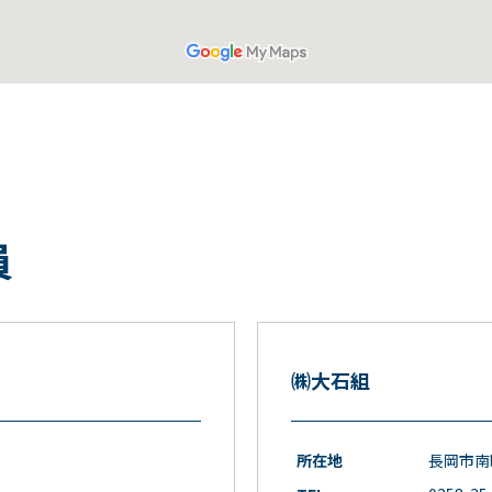
員
㈱大石組
所在地
長岡市南町