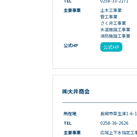
TEL
0258-33-2271
主要事業
土木工事業
管工事業
さく井工事業
水道施設工事業
消防施設工事業
公式HP
公式HP
㈱大井商会
所在地
長岡市草生津1-6-1
TEL
0258-36-2626
主要事業
広域上下水指定工