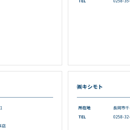
TEL
0258-35
㈱キシモト
1
所在地
長岡市千手
TEL
0258-32
事店