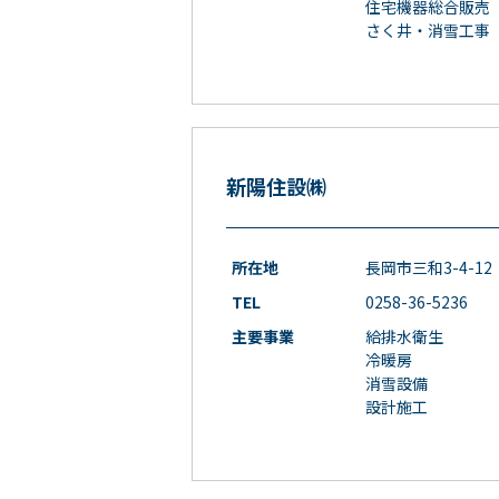
住宅機器総合販売
さく井・消雪工事
新陽住設㈱
所在地
長岡市三和3-4-12
TEL
0258-36-5236
主要事業
給排水衛生
冷暖房
消雪設備
設計施工